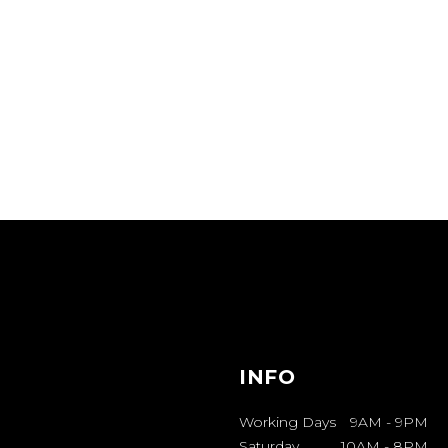
INFO
Working Days
9AM
-
9PM
Saturday
10AM
-
8PM