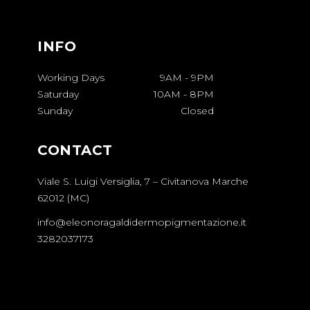
INFO
Working Days
9AM
-
9PM
Saturday
10AM
-
8PM
Sunday
Closed
CONTACT
Viale S. Luigi Versiglia, 7 – Civitanova Marche​
62012 (MC)
info@eleonoragaldidermopigmentazione.it
3282037173