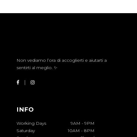
Non vediamo l’ora di accoglierti e aiutarti a
sentirti al meglio. ✨
INFO
Working Days
9AM
-
9PM
Saturday
10AM
-
8PM