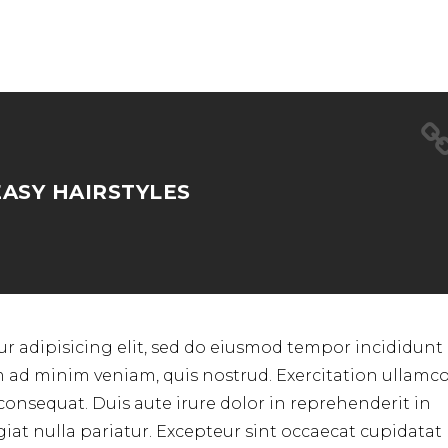
EASY HAIRSTYLES
r adipisicing elit, sed do eiusmod tempor incididunt 
m ad minim veniam, quis nostrud. Exercitation ullamc
consequat. Duis aute irure dolor in reprehenderit in
ugiat nulla pariatur. Excepteur sint occaecat cupidata