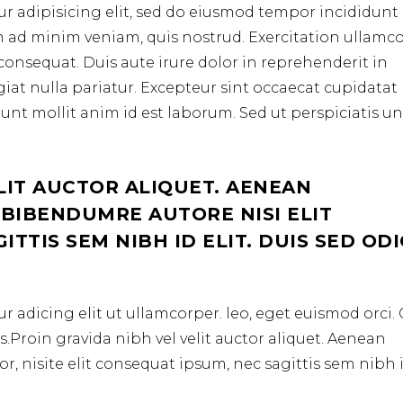
r adipisicing elit, sed do eiusmod tempor incididunt 
m ad minim veniam, quis nostrud. Exercitation ullamc
consequat. Duis aute irure dolor in reprehenderit in
ugiat nulla pariatur. Excepteur sint occaecat cupidata
erunt mollit anim id est laborum. Sed ut perspiciatis u
LIT AUCTOR ALIQUET. AENEAN
 BIBENDUMRE AUTORE NISI ELIT
TTIS SEM NIBH ID ELIT. DUIS SED OD
r adicing elit ut ullamcorper. leo, eget euismod orci
.Proin gravida nibh vel velit auctor aliquet. Aenean
r, nisite elit consequat ipsum, nec sagittis sem nibh 