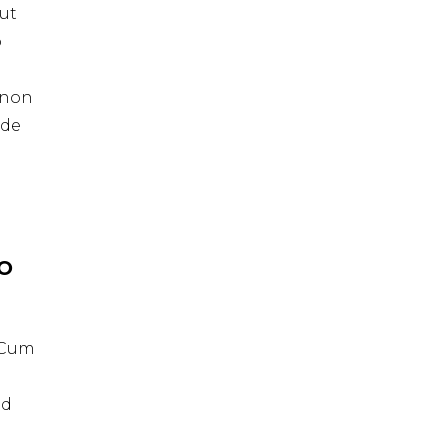
ut
o
t non
nde
IO
. Cum
id